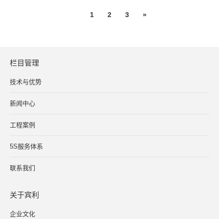
1
2
3
»
栏目管理
技术与优势
新闻中心
工程案例
5S服务体系
联系我们
关于宾利
企业文化