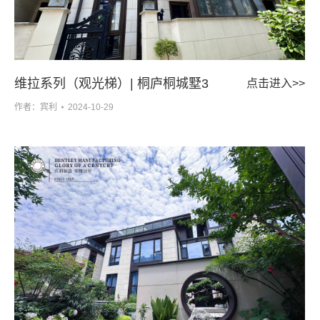
维拉系列（观光梯）| 桐庐桐城墅3
点击进入>>
作者：
宾利
2024-10-29