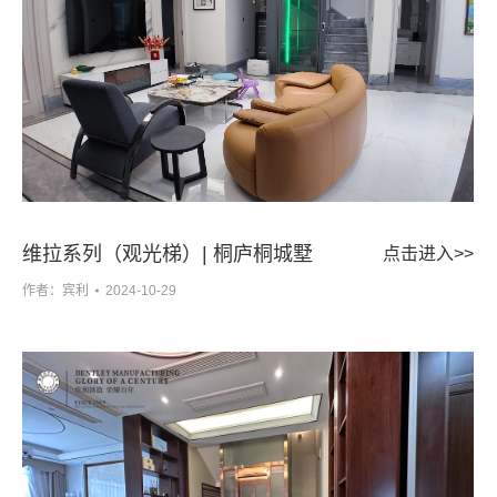
维拉系列（观光梯）| 桐庐桐城墅
点击进入>>
作者：
宾利
2024-10-29