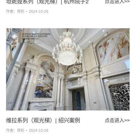
坦妮娅系列（观光梯）| 杭州院子2
点击进入>>
作者：
宾利
2024-10-29
维拉系列（观光梯）| 绍兴案例
点击进入>>
作者：
宾利
2024-10-29