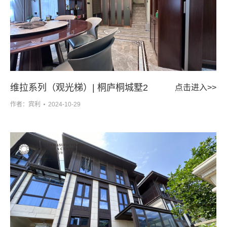
维拉系列（观光梯）| 桐庐桐城墅2
点击进入>>
作者：
宾利
2024-10-29