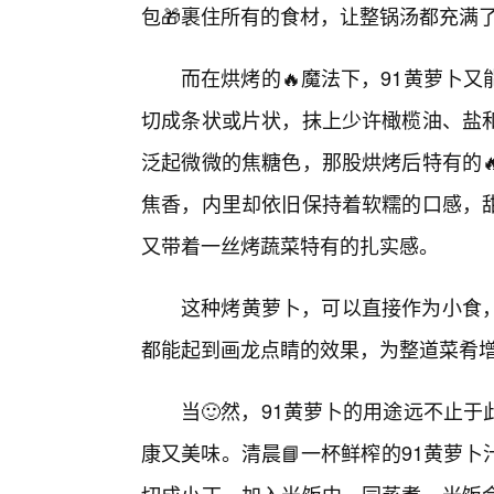
包🎁裹住所有的食材，让整锅汤都充满
而在烘烤的🔥魔法下，91黄萝卜
切成条状或片状，抹上少许橄榄油、盐
泛起微微的焦糖色，那股烘烤后特有的
焦香，内里却依旧保持着软糯的口感，
又带着一丝烤蔬菜特有的扎实感。
这种烤黄萝卜，可以直接作为小食，
都能起到画龙点睛的效果，为整道菜肴
当🙂然，91黄萝卜的用途远不止
康又美味。清晨📘一杯鲜榨的91黄萝