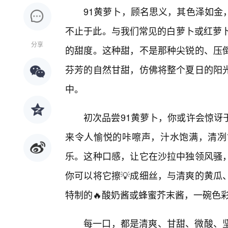
91黄萝卜，顾名思义，其色泽如金
不止于此。与我们常见的白萝卜或红萝卜
分享
的甜度。这种甜，不是那种尖锐的、压
芬芳的自然甘甜，仿佛将整个夏日的阳
中。
初次品尝91黄萝卜，你或许会惊讶
来令人愉悦的咔嚓声，汁水饱满，清冽
乐。这种口感，让它在沙拉中独领风骚
你可以将它擦💡成细丝，与清爽的黄瓜
特制的🔥酸奶酱或蜂蜜芥末酱，一碗色
每一口，都是清爽、甘甜、微酸、