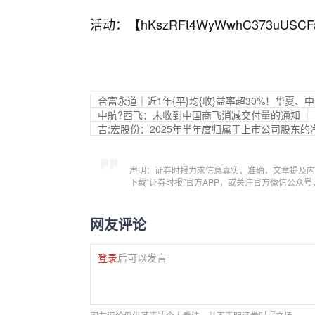
活动：【
hKszRFt4WyWwhC373uUSCF
合富永道｜近1年{平}均{收}益率超30%！华夏
中航?西飞：未收到中国商飞消减交付量的通知
吉;宏股份：2025年半年度归属于上市公司股东的净
声明：证券时报力求信息真实、准确，文章提及内
下载“证券时报”官方APP，或关注官方微信公众
网友评论
登录
后可以发言