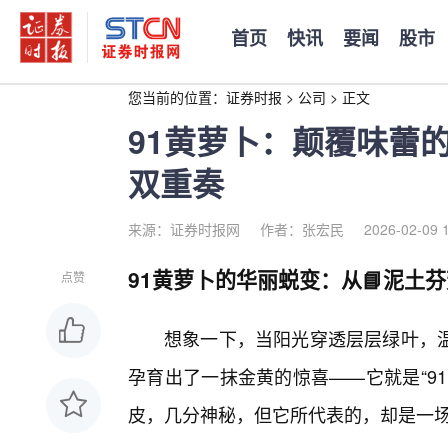
首页
快讯
要闻
股市
您当前的位置：
证券时报
>
公司
>
正文
91黄萝卜：颠覆味蕾
双重奏
来源：证券时报网
作者：张宏民
2026-02-09 
91黄萝卜的华丽蜕变：从📘泥土
点赞
想象一下，当阳光穿透层层绿叶，
孕育出了一抹金黄的惊喜——它就是“9
皮，几分神秘，但它所代表的，却是一