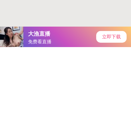
当前位置：
首页
游戏问答
正文
登录INS的免费加速器：这样
手机访问
用才安全又省流量
为什么你需要一个免费加速器？刷INS时加载不出
图片视频？点个赞转半天圈圈？登录INS的免费加
速器能解决90%的卡顿问题。实测在4G网络下，使